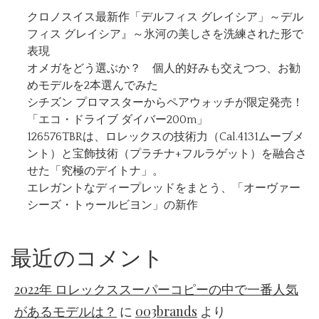
クロノスイス最新作「デルフィス グレイシア」～デル
フィス グレイシア』～氷河の美しさを洗練された形で
表現
オメガをどう選ぶか？ 個人的好みも交えつつ、お勧
めモデルを2本選んでみた
シチズン プロマスターからペアウォッチが限定発売！
「エコ・ドライブ ダイバー200m」
126576TBRは、ロレックスの技術力（Cal.4131ムーブメ
ント）と宝飾技術（プラチナ+フルラゲット）を融合さ
せた「究極のデイトナ」。
エレガントなディープレッドをまとう、「オーヴァー
シーズ・トゥールビヨン」の新作
最近のコメント
2022年 ロレックススーパーコピーの中で一番人気
があるモデルは？
に
003brands
より