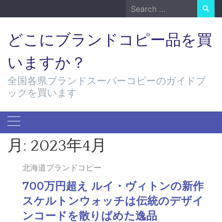
Skip
Search
to
for:
content
どこにブランドコピー品を買
いますか？
全国各県ブランドスーパーコピーのガイドブ
ックを買います
月:
2023年4月
北海道ブランドコピー
700万円超え ルイ・ヴィトンの新作
スケルトンウォッチは伝統のデザイ
ンコードを散りばめた逸品