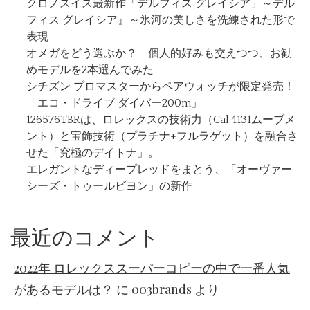
クロノスイス最新作「デルフィス グレイシア」～デル
フィス グレイシア』～氷河の美しさを洗練された形で
表現
オメガをどう選ぶか？ 個人的好みも交えつつ、お勧
めモデルを2本選んでみた
シチズン プロマスターからペアウォッチが限定発売！
「エコ・ドライブ ダイバー200m」
126576TBRは、ロレックスの技術力（Cal.4131ムーブメ
ント）と宝飾技術（プラチナ+フルラゲット）を融合さ
せた「究極のデイトナ」。
エレガントなディープレッドをまとう、「オーヴァー
シーズ・トゥールビヨン」の新作
最近のコメント
2022年 ロレックススーパーコピーの中で一番人気
があるモデルは？
に
003brands
より