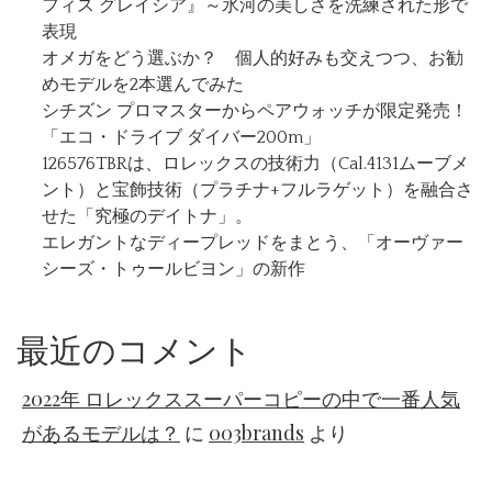
フィス グレイシア』～氷河の美しさを洗練された形で
表現
オメガをどう選ぶか？ 個人的好みも交えつつ、お勧
めモデルを2本選んでみた
シチズン プロマスターからペアウォッチが限定発売！
「エコ・ドライブ ダイバー200m」
126576TBRは、ロレックスの技術力（Cal.4131ムーブメ
ント）と宝飾技術（プラチナ+フルラゲット）を融合さ
せた「究極のデイトナ」。
エレガントなディープレッドをまとう、「オーヴァー
シーズ・トゥールビヨン」の新作
最近のコメント
2022年 ロレックススーパーコピーの中で一番人気
があるモデルは？
に
003brands
より