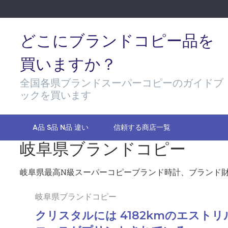
Skip
to
content
どこにブランドコピー品を
買いますか？
全国各県ブランドスーパーコピーのガイドブ
ックを買います
A品 S品 N品 違い
信頼する商店一覧
岐阜県ブランドコピー
岐阜県最高N級スーパーコピーブランド時計、ブランド財
岐阜県ブランドコピー
クリスタルには 4182kmのエスト