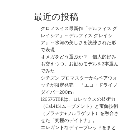
最近の投稿
クロノスイス最新作「デルフィス グ
レイシア」～デルフィス グレイシ
ア』～氷河の美しさを洗練された形
で表現
オメガをどう選ぶか？ 個人的好み
も交えつつ、お勧めモデルを2本選ん
でみた
シチズン プロマスターからペアウォ
ッチが限定発売！ 「エコ・ドライブ
ダイバー200m」
126576TBRは、ロレックスの技術力
（Cal.4131ムーブメント）と宝飾技術
（プラチナ+フルラゲット）を融合さ
せた「究極のデイトナ」。
エレガントなディープレッドをまと