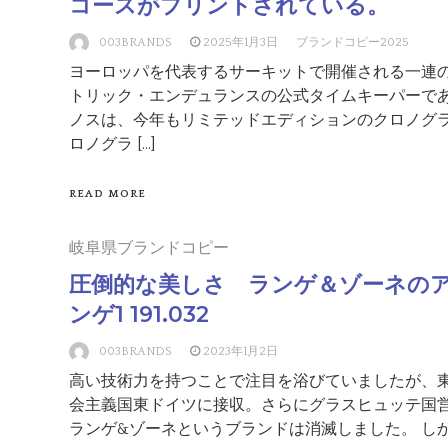
コースがプリントされている。
003BRANDS
2025年1月3日
ブランドコピー2025
ヨーロッパを代表するサーキットで開催される一連
トリック・エンデュランスの公式タイムキーパーで
ノスは、今年もリミテッドエディションのクロノグラ
ロノグラ […]
READ MORE
岐阜県ブランドコピー
圧倒的な美しさ ランゲ＆ゾーネの
ンゲ1 191.032
003BRANDS
2023年1月2日
高い技術力を持つことで注目を浴びていましたが、
会主義国東ドイツに接収。さらにグラスヒュッテ国営
ランゲ&ゾーネというブランドは消滅しました。 しかし