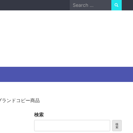
Search
for:
ブランドコピー商品
検索
検
索