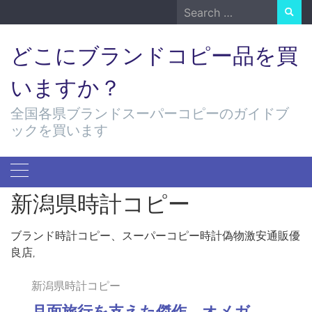
Skip
Search
to
for:
content
どこにブランドコピー品を買
いますか？
全国各県ブランドスーパーコピーのガイドブ
ックを買います
新潟県時計コピー
ブランド時計コピー、スーパーコピー時計偽物激安通販優
良店,
新潟県時計コピー
月面旅行を支えた傑作、オメガ