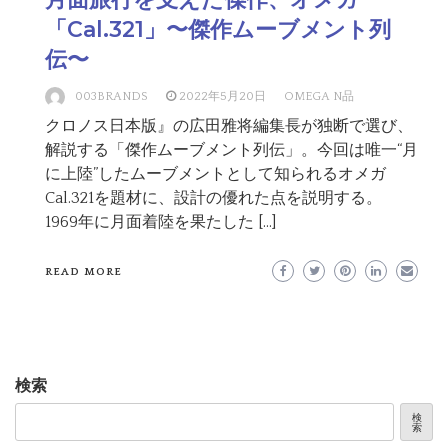
「Cal.321」〜傑作ムーブメント列
伝〜
003BRANDS
2022年5月20日
OMEGA N品
クロノス日本版』の広田雅将編集長が独断で選び、
解説する「傑作ムーブメント列伝」。今回は唯一“月
に上陸”したムーブメントとして知られるオメガ
Cal.321を題材に、設計の優れた点を説明する。
1969年に月面着陸を果たした […]
READ MORE
検索
検
索