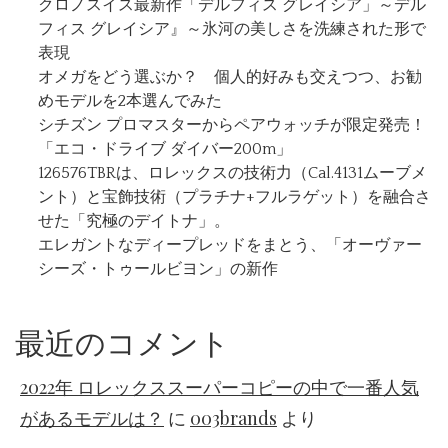
クロノスイス最新作「デルフィス グレイシア」～デル
フィス グレイシア』～氷河の美しさを洗練された形で
表現
オメガをどう選ぶか？ 個人的好みも交えつつ、お勧
めモデルを2本選んでみた
シチズン プロマスターからペアウォッチが限定発売！
「エコ・ドライブ ダイバー200m」
126576TBRは、ロレックスの技術力（Cal.4131ムーブメ
ント）と宝飾技術（プラチナ+フルラゲット）を融合さ
せた「究極のデイトナ」。
エレガントなディープレッドをまとう、「オーヴァー
シーズ・トゥールビヨン」の新作
最近のコメント
2022年 ロレックススーパーコピーの中で一番人気
があるモデルは？
に
003brands
より