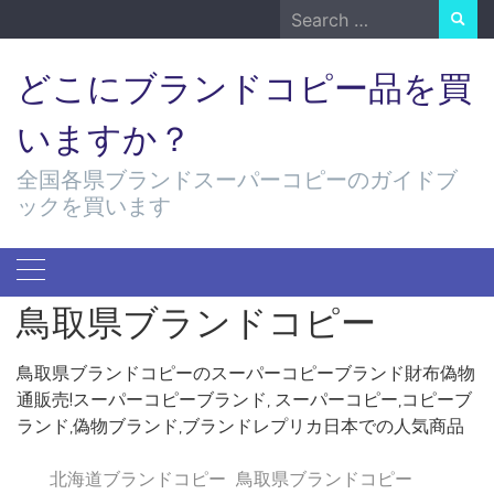
Skip
Search
to
for:
content
どこにブランドコピー品を買
いますか？
全国各県ブランドスーパーコピーのガイドブ
ックを買います
鳥取県ブランドコピー
鳥取県ブランドコピーのスーパーコピーブランド財布偽物
通販売!スーパーコピーブランド, スーパーコピー,コピーブ
ランド,偽物ブランド,ブランドレプリカ日本での人気商品
北海道ブランドコピー
鳥取県ブランドコピー