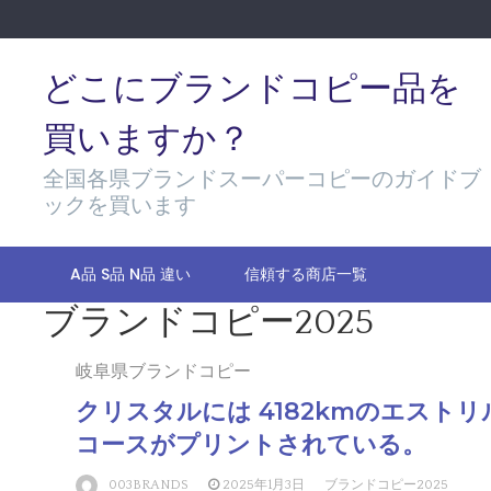
Skip
to
content
どこにブランドコピー品を
買いますか？
全国各県ブランドスーパーコピーのガイドブ
ックを買います
A品 S品 N品 違い
信頼する商店一覧
ブランドコピー2025
岐阜県ブランドコピー
クリスタルには 4182kmのエスト
コースがプリントされている。
003BRANDS
2025年1月3日
ブランドコピー2025