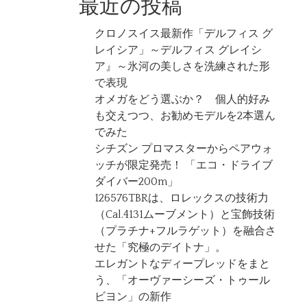
最近の投稿
クロノスイス最新作「デルフィス グ
レイシア」～デルフィス グレイシ
ア』～氷河の美しさを洗練された形
で表現
オメガをどう選ぶか？ 個人的好み
も交えつつ、お勧めモデルを2本選ん
でみた
シチズン プロマスターからペアウォ
ッチが限定発売！ 「エコ・ドライブ
ダイバー200m」
126576TBRは、ロレックスの技術力
（Cal.4131ムーブメント）と宝飾技術
（プラチナ+フルラゲット）を融合さ
せた「究極のデイトナ」。
エレガントなディープレッドをまと
う、「オーヴァーシーズ・トゥール
ビヨン」の新作