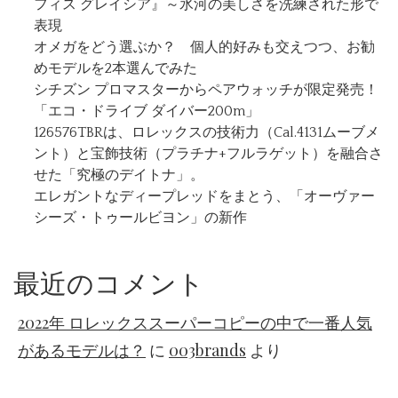
フィス グレイシア』～氷河の美しさを洗練された形で
表現
オメガをどう選ぶか？ 個人的好みも交えつつ、お勧
めモデルを2本選んでみた
シチズン プロマスターからペアウォッチが限定発売！
「エコ・ドライブ ダイバー200m」
126576TBRは、ロレックスの技術力（Cal.4131ムーブメ
ント）と宝飾技術（プラチナ+フルラゲット）を融合さ
せた「究極のデイトナ」。
エレガントなディープレッドをまとう、「オーヴァー
シーズ・トゥールビヨン」の新作
最近のコメント
2022年 ロレックススーパーコピーの中で一番人気
があるモデルは？
に
003brands
より