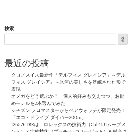
検索
検
索
最近の投稿
クロノスイス最新作「デルフィス グレイシア」～デル
フィス グレイシア』～氷河の美しさを洗練された形で
表現
オメガをどう選ぶか？ 個人的好みも交えつつ、お勧
めモデルを2本選んでみた
シチズン プロマスターからペアウォッチが限定発売！
「エコ・ドライブ ダイバー200m」
126576TBRは、ロレックスの技術力（Cal.4131ムーブメ
ント）と宝飾技術（プラチナ+フルラゲット）を融合さ