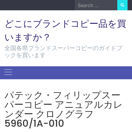
Skip
Search
to
for:
content
どこにブランドコピー品を買
いますか？
全国各県ブランドスーパーコピーのガイドブ
ックを買います
パテック・フィリップスー
パーコピー アニュアルカレ
ンダー クロノグラフ
5960/1A-010