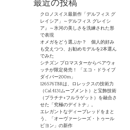
最近の投稿
クロノスイス最新作「デルフィス グ
レイシア」～デルフィス グレイシ
ア』～氷河の美しさを洗練された形
で表現
オメガをどう選ぶか？ 個人的好み
も交えつつ、お勧めモデルを2本選ん
でみた
シチズン プロマスターからペアウォ
ッチが限定発売！ 「エコ・ドライブ
ダイバー200m」
126576TBRは、ロレックスの技術力
（Cal.4131ムーブメント）と宝飾技術
（プラチナ+フルラゲット）を融合さ
せた「究極のデイトナ」。
エレガントなディープレッドをまと
う、「オーヴァーシーズ・トゥール
ビヨン」の新作