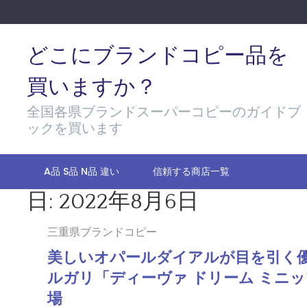
Skip
to
content
どこにブランドコピー品を
買いますか？
全国各県ブランドスーパーコピーのガイドブ
ックを買います
A品 S品 N品 違い
信頼する商店一覧
日:
2022年8月6日
三重県ブランドコピー
美しいオパールダイアルが目を引く
ルガリ「ディーヴァ ドリーム ミニ
場