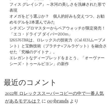
フィス グレイシア』～氷河の美しさを洗練された形で
表現
オメガをどう選ぶか？ 個人的好みも交えつつ、お勧
めモデルを2本選んでみた
シチズン プロマスターからペアウォッチが限定発売！
「エコ・ドライブ ダイバー200m」
126576TBRは、ロレックスの技術力（Cal.4131ムーブメ
ント）と宝飾技術（プラチナ+フルラゲット）を融合さ
せた「究極のデイトナ」。
エレガントなディープレッドをまとう、「オーヴァー
シーズ・トゥールビヨン」の新作
最近のコメント
2022年 ロレックススーパーコピーの中で一番人気
があるモデルは？
に
003brands
より