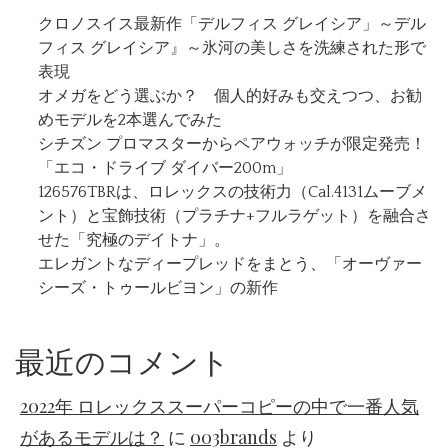
クロノスイス最新作「デルフィス グレイシア」～デル
フィス グレイシア』～氷河の美しさを洗練された形で
表現
オメガをどう選ぶか？ 個人的好みも交えつつ、お勧
めモデルを2本選んでみた
シチズン プロマスターからペアウォッチが限定発売！
「エコ・ドライブ ダイバー200m」
126576TBRは、ロレックスの技術力（Cal.4131ムーブメ
ント）と宝飾技術（プラチナ+フルラゲット）を融合さ
せた「究極のデイトナ」。
エレガントなディープレッドをまとう、「オーヴァー
シーズ・トゥールビヨン」の新作
最近のコメント
2022年 ロレックススーパーコピーの中で一番人気
があるモデルは？
に
003brands
より