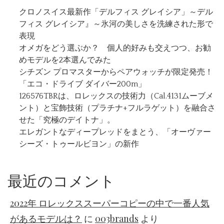
クロノスイス最新作「デルフィス グレイシア」～デル
フィス グレイシア』～氷河の美しさを洗練された形で
表現
オメガをどう選ぶか？ 個人的好みも交えつつ、お勧
めモデルを2本選んでみた
シチズン プロマスターからペアウォッチが限定発売！
「エコ・ドライブ ダイバー200m」
126576TBRは、ロレックスの技術力（Cal.4131ムーブメ
ント）と宝飾技術（プラチナ+フルラゲット）を融合さ
せた「究極のデイトナ」。
エレガントなディープレッドをまとう、「オーヴァー
シーズ・トゥールビヨン」の新作
最近のコメント
2022年 ロレックススーパーコピーの中で一番人気
があるモデルは？
に
003brands
より