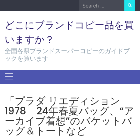
Skip
Search
to
for:
content
どこにブランドコピー品を買
いますか？
全国各県ブランドスーパーコピーのガイドブ
ックを買います
「プラダ リエディション
1978」24年春夏バッグ、“ア
ーカイブ着想”のバケットバ
ッグ＆トートなど