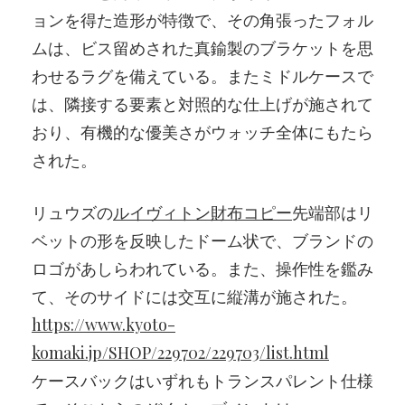
ョンを得た造形が特徴で、その角張ったフォル
ムは、ビス留めされた真鍮製のブラケットを思
わせるラグを備えている。またミドルケースで
は、隣接する要素と対照的な仕上げが施されて
おり、有機的な優美さがウォッチ全体にもたら
された。
リュウズの
ルイヴィトン財布コピー
先端部はリ
ベットの形を反映したドーム状で、ブランドの
ロゴがあしらわれている。また、操作性を鑑み
て、そのサイドには交互に縦溝が施された。
https://www.kyoto-
komaki.jp/SHOP/229702/229703/list.html
ケースバックはいずれもトランスパレント仕様