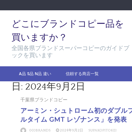
Skip
to
content
どこにブランドコピー品を
買いますか？
全国各県ブランドスーパーコピーのガイドブ
ックを買います
A品 S品 N品 違い
信頼する商店一覧
日:
2024年9月2日
千葉県ブランドコピー
アーミン・シュトローム初のダブル
ルタイム GMT レゾナンス」を発表
003BRANDS
2024年9月2日
SUPAKOPITOKEI