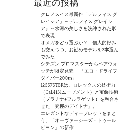
最近の投稿
クロノスイス最新作「デルフィス グ
レイシア」～デルフィス グレイシ
ア』～氷河の美しさを洗練された形
で表現
オメガをどう選ぶか？ 個人的好み
も交えつつ、お勧めモデルを2本選ん
でみた
シチズン プロマスターからペアウォ
ッチが限定発売！ 「エコ・ドライブ
ダイバー200m」
126576TBRは、ロレックスの技術力
（Cal.4131ムーブメント）と宝飾技術
（プラチナ+フルラゲット）を融合さ
せた「究極のデイトナ」。
エレガントなディープレッドをまと
う、「オーヴァーシーズ・トゥール
ビヨン」の新作