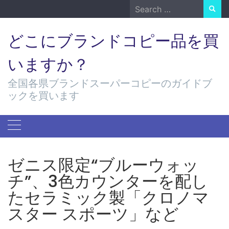
Skip
Search
to
for:
content
どこにブランドコピー品を買
いますか？
全国各県ブランドスーパーコピーのガイドブ
ックを買います
ゼニス限定“ブルーウォッ
チ”、3色カウンターを配し
たセラミック製「クロノマ
スター スポーツ」など