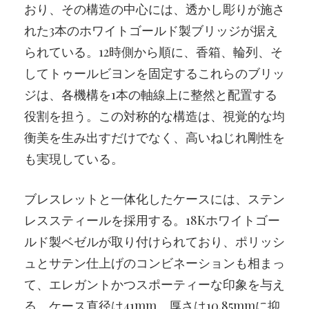
おり、その構造の中心には、透かし彫りが施さ
れた3本のホワイトゴールド製ブリッジが据え
られている。12時側から順に、香箱、輪列、そ
してトゥールビヨンを固定するこれらのブリッ
ジは、各機構を1本の軸線上に整然と配置する
役割を担う。この対称的な構造は、視覚的な均
衡美を生み出すだけでなく、高いねじれ剛性を
も実現している。
ブレスレットと一体化したケースには、ステン
レススティールを採用する。18Kホワイトゴー
ルド製ベゼルが取り付けられており、ポリッシ
ュとサテン仕上げのコンビネーションも相まっ
て、エレガントかつスポーティーな印象を与え
る。ケース直径は41mm、厚さは10.85mmに抑