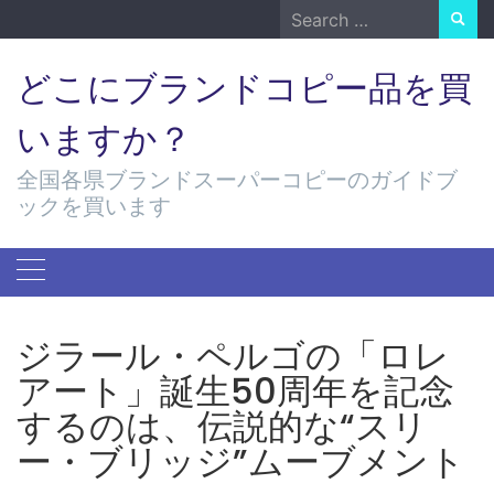
Skip
Search
to
for:
content
どこにブランドコピー品を買
いますか？
全国各県ブランドスーパーコピーのガイドブ
ックを買います
ジラール・ペルゴの「ロレ
アート」誕生50周年を記念
するのは、伝説的な“スリ
ー・ブリッジ”ムーブメント