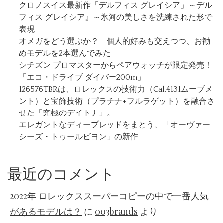
クロノスイス最新作「デルフィス グレイシア」～デル
フィス グレイシア』～氷河の美しさを洗練された形で
表現
オメガをどう選ぶか？ 個人的好みも交えつつ、お勧
めモデルを2本選んでみた
シチズン プロマスターからペアウォッチが限定発売！
「エコ・ドライブ ダイバー200m」
126576TBRは、ロレックスの技術力（Cal.4131ムーブメ
ント）と宝飾技術（プラチナ+フルラゲット）を融合さ
せた「究極のデイトナ」。
エレガントなディープレッドをまとう、「オーヴァー
シーズ・トゥールビヨン」の新作
最近のコメント
2022年 ロレックススーパーコピーの中で一番人気
があるモデルは？
に
003brands
より