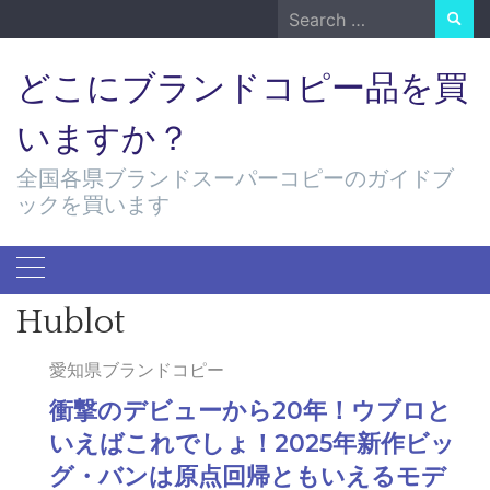
Skip
Search
to
for:
content
どこにブランドコピー品を買
いますか？
全国各県ブランドスーパーコピーのガイドブ
ックを買います
Hublot
愛知県ブランドコピー
衝撃のデビューから20年！ウブロと
いえばこれでしょ！2025年新作ビッ
グ・バンは原点回帰ともいえるモデ