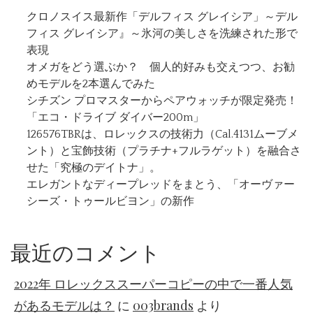
クロノスイス最新作「デルフィス グレイシア」～デル
フィス グレイシア』～氷河の美しさを洗練された形で
表現
オメガをどう選ぶか？ 個人的好みも交えつつ、お勧
めモデルを2本選んでみた
シチズン プロマスターからペアウォッチが限定発売！
「エコ・ドライブ ダイバー200m」
126576TBRは、ロレックスの技術力（Cal.4131ムーブメ
ント）と宝飾技術（プラチナ+フルラゲット）を融合さ
せた「究極のデイトナ」。
エレガントなディープレッドをまとう、「オーヴァー
シーズ・トゥールビヨン」の新作
最近のコメント
2022年 ロレックススーパーコピーの中で一番人気
があるモデルは？
に
003brands
より