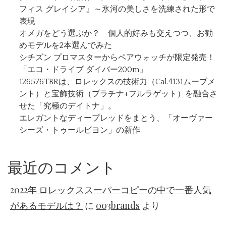
フィス グレイシア』～氷河の美しさを洗練された形で
表現
オメガをどう選ぶか？ 個人的好みも交えつつ、お勧
めモデルを2本選んでみた
シチズン プロマスターからペアウォッチが限定発売！
「エコ・ドライブ ダイバー200m」
126576TBRは、ロレックスの技術力（Cal.4131ムーブメ
ント）と宝飾技術（プラチナ+フルラゲット）を融合さ
せた「究極のデイトナ」。
エレガントなディープレッドをまとう、「オーヴァー
シーズ・トゥールビヨン」の新作
最近のコメント
2022年 ロレックススーパーコピーの中で一番人気
があるモデルは？
に
003brands
より