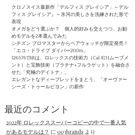
クロノスイス最新作「デルフィス グレイシア」～デル
フィス グレイシア』～氷河の美しさを洗練された形で
表現
オメガをどう選ぶか？ 個人的好みも交えつつ、お勧
めモデルを2本選んでみた
シチズン プロマスターからペアウォッチが限定発売！
「エコ・ドライブ ダイバー200m」
126576TBRは、ロレックスの技術力（Cal.4131ムーブメ
ント）と宝飾技術（プラチナ+フルラゲット）を融合さ
せた「究極のデイトナ」。
エレガントなディープレッドをまとう、「オーヴァー
シーズ・トゥールビヨン」の新作
最近のコメント
2022年 ロレックススーパーコピーの中で一番人気
があるモデルは？
に
003brands
より