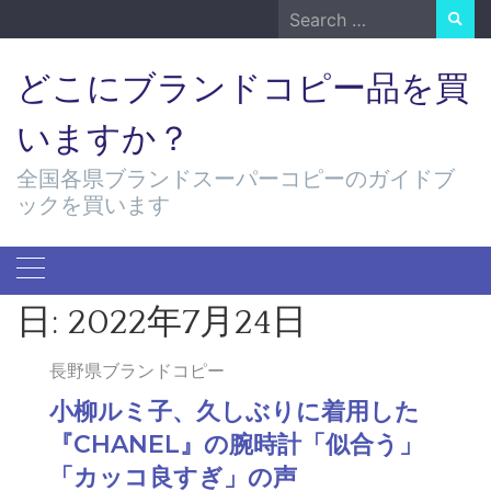
Skip
Search
to
for:
content
どこにブランドコピー品を買
いますか？
全国各県ブランドスーパーコピーのガイドブ
ックを買います
日:
2022年7月24日
長野県ブランドコピー
小柳ルミ子、久しぶりに着用した
『CHANEL』の腕時計「似合う」
「カッコ良すぎ」の声