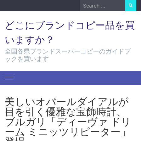
Skip
Search
to
for:
content
どこにブランドコピー品を買
いますか？
全国各県ブランドスーパーコピーのガイドブ
ックを買います
美しいオパールダイアルが
目を引く優雅な宝飾時計、
ブルガリ「ディーヴァ ドリ
ーム ミニッツリピーター」