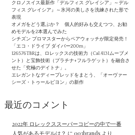
クロノスイス最新作「デルフィス グレイシア」～デル
フィス グレイシア』～氷河の美しさを洗練された形で
表現
オメガをどう選ぶか？ 個人的好みも交えつつ、お勧
めモデルを2本選んでみた
シチズン プロマスターからペアウォッチが限定発売！
「エコ・ドライブ ダイバー200m」
126576TBRは、ロレックスの技術力（Cal.4131ムーブメ
ント）と宝飾技術（プラチナ+フルラゲット）を融合さ
せた「究極のデイトナ」。
エレガントなディープレッドをまとう、「オーヴァー
シーズ・トゥールビヨン」の新作
最近のコメント
2022年 ロレックススーパーコピーの中で一番
人気があるモデルは？
に
003brands
より